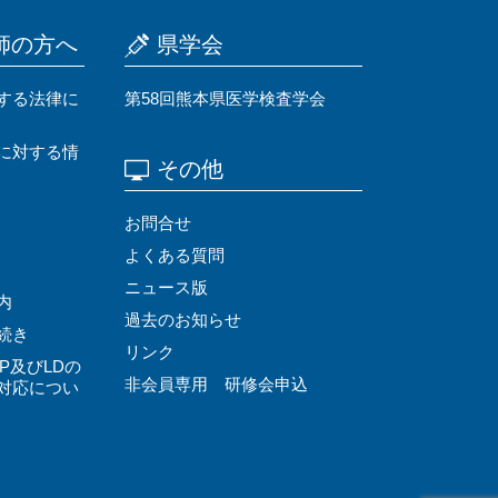
師の⽅へ
県学会
する法律に
第58回熊本県医学検査学会
に対する情
その他
お問合せ
よくある質問
ニュース版
内
過去のお知らせ
続き
リンク
P及びLDの
非会員専用 研修会申込
対応につい