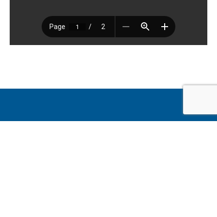
〒860-0083
熊本市北区大窪1丁目6番3
TEL：096-324-8477
FAX：096-200-1221
E-mail：kumaringi@tos.bbiq.jp