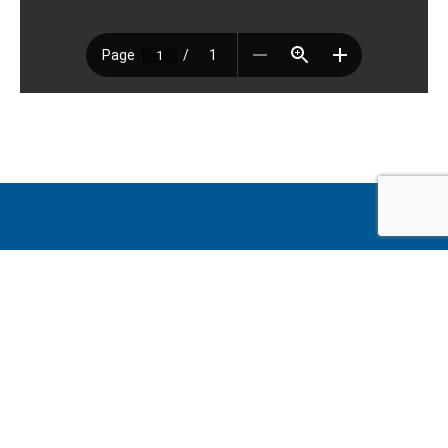
〒860-0083
熊本市北区大窪1丁目6番3
TEL：096-324-8477
FAX：096-200-1221
E-mail：kumaringi@tos.bbiq.jp