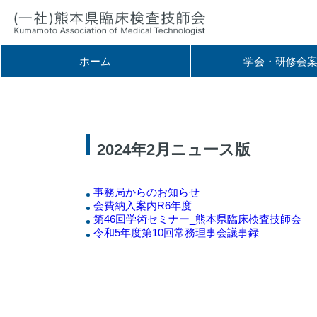
ホーム
学会・研修会
2024年2月ニュース版
事務局からのお知らせ
会費納入案内R6年度
第46回学術セミナー_熊本県臨床検査技師会
令和5年度第10回常務理事会議事録