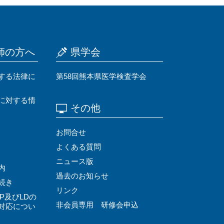
師の⽅へ
県学会
する法律に
第58回熊本県医学検査学会
に対する情
その他
お問合せ
よくある質問
ニュース版
内
過去のお知らせ
続き
リンク
P及びLDの
非会員専用 研修会申込
対応につい